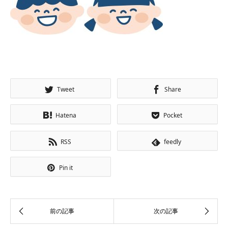
Tweet
Share
Hatena
Pocket
RSS
feedly
Pin it