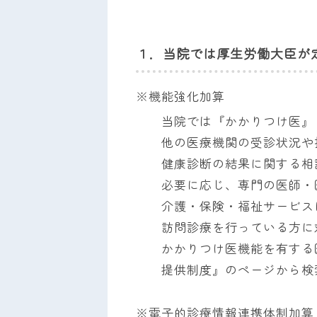
月
1
日
１．当院では厚生労働大臣が
by
konomachi_Kanri
※機能強化加算
当院では『かかりつけ医』
他の医療機関の受診状況や
健康診断の結果に関する相
必要に応じ、専門の医師・
介護・保険・福祉サービス
訪問診療を行っている方に
かかりつけ医機能を有する
提供制度』のページから検
※電子的診療情報連携体制加算