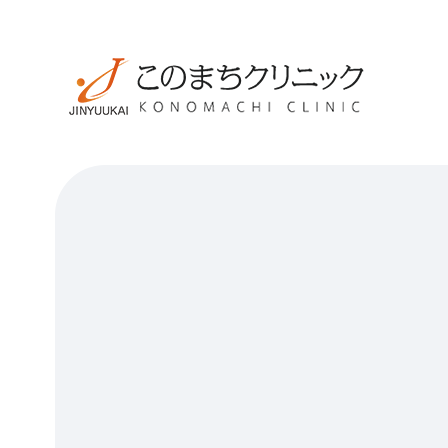
京
コ
橋
ン
テ
ン
こ
ツ
の
へ
ま
ス
ち
キ
ク
ッ
リ
プ
ニ
ッ
ク
京